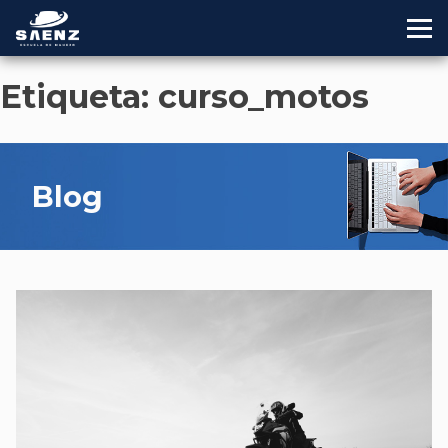
Skip
to
Etiqueta:
curso_motos
content
Blog