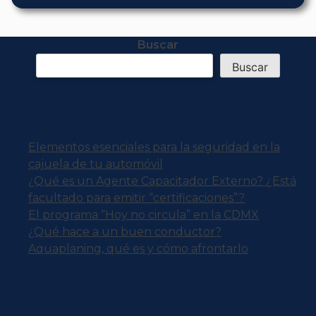
Buscar
Buscar
Recent Posts
Elementos esenciales para la seguridad en la
cajuela de tu automóvil
¿Qué es un Agente Capacitador Externo? ¿Está
facultado para emitir “certificaciones”?
El programa “Hoy no circula” en la CDMX
¿Qué hace a un buen conductor?
Aquaplaning, qué es y cómo afrontarlo
Recent Comments