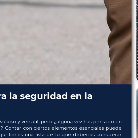
a la seguridad en la
valioso y versátil, pero ¿alguna vez has pensado en
í? Contar con ciertos elementos esenciales puede
quí tienes una lista de lo que deberías considerar